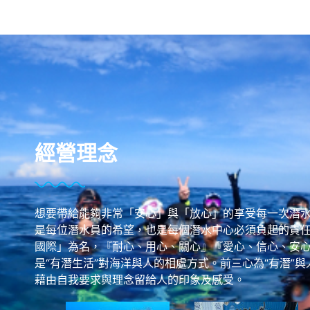
經營理念
想要帶給能夠非常「安心」與「放心」的享受每一次潛
是每位潛水員的希望，也是每個潛水中心必須負起的責任
國際」為名，『耐心、用心、關心』『愛心、信心、安心
是“有潛生活”對海洋與人的相處方式。前三心為“有潛”與
藉由自我要求與理念留給人的印象及感受。