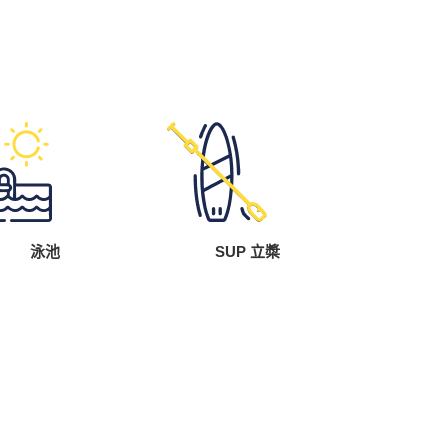
泳池
SUP 立槳