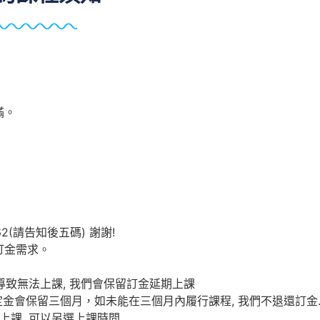
滿。
62(請告知後五碼) 謝謝!
訂金需求。
導致無法上課, 我們會保留訂金延期上課
定金會保留三個月，如未能在三個月內履行課程, 我們不退還訂金.
課, 可以另選上課時間.