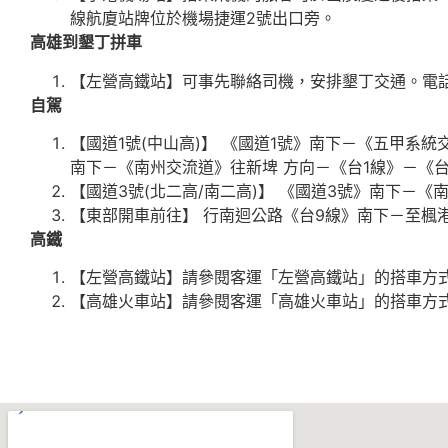
線航廈站牌位於機場捷運2號出口旁。
高雄到墾丁拼車
【左營高鐵站】可事先聯絡司機，安排墾丁交通。電話：0
自駕
【國道1號(中山高)】 《國道1號》南下－《五甲系
南下－《南州交流道》往新埤 方向－《台1線》－《台
【國道3號(北二高/南二高)】 《國道3號》南下－《
【東部開車前往】 行南迴公路《台9線》南下－至楓
高鐵
【左營高鐵站】請參閱客運「左營高鐵站」的搭車方
【高雄火車站】請參閱客運「高雄火車站」的搭車方