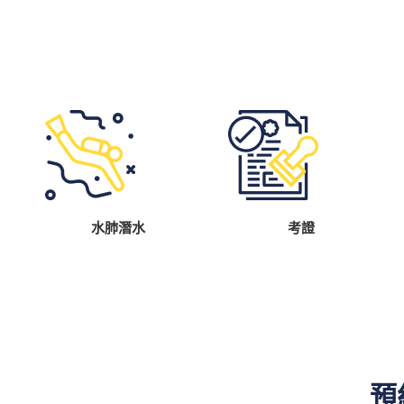
水肺潛水
考證
預