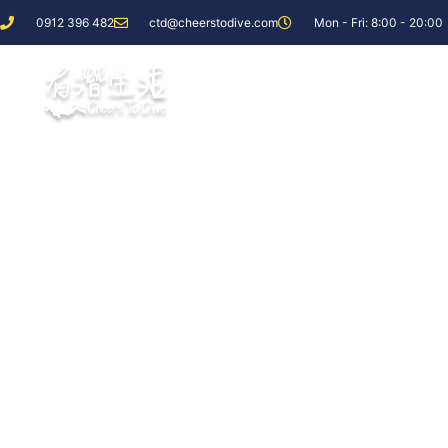
0912 396 482
ctd@cheerstodive.com
Mon - Fri: 8:00 - 20:00