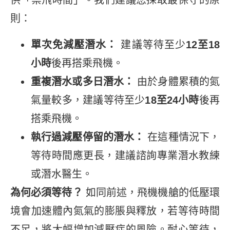
供「禁飛時間」。我們建議您採取最保守的原
則：
單次免減壓潛水：
建議等待至少
12至18
小時
後再搭乘飛機。
重複潛水或多日潛水：
由於身體累積的氮
氣量較多，建議等待至少
18至24小時
後再
搭乘飛機。
執行過減壓停留的潛水：
在這種情況下，
等待時間應更長，建議諮詢專業潛水教練
或潛水醫生。
為何必須等待？
如同前述，飛機機艙的低壓環
境會加速體內氮氣的膨脹與釋放，若等待時間
不足，將大幅增加減壓症的風險。耐心等待，