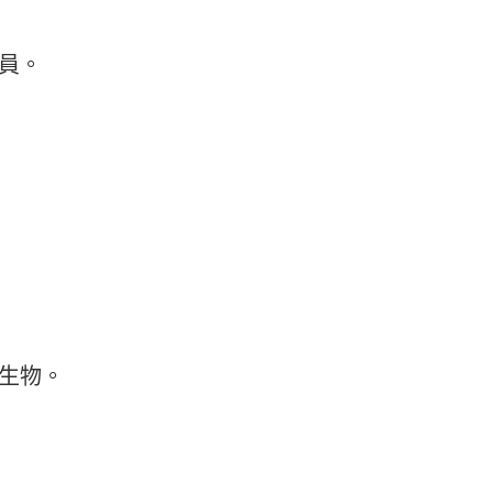
員。
生物。