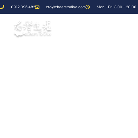
0912 396 482
ctd@cheerstodive.com
Mon - Fri: 8:00 - 20:00