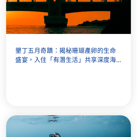
墾丁五月奇蹟：揭秘珊瑚產卵的生命
盛宴，入住「有潛生活」共享深度海
洋之旅