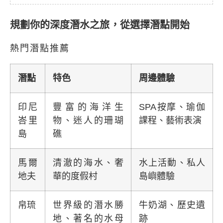
規劃你的深度潛水之旅，從選擇潛點開始
熱門潛點推薦
潛點
特色
周邊體驗
印尼
豐富的海洋生
SPA按摩、瑜伽
峇里
物、迷人的珊瑚
課程、藝術表演
島
礁
馬爾
清澈的海水、奢
水上活動、私人
地夫
華的度假村
島嶼體驗
帛琉
世界級的潛水勝
牛奶湖、歷史遺
地、著名的水母
跡