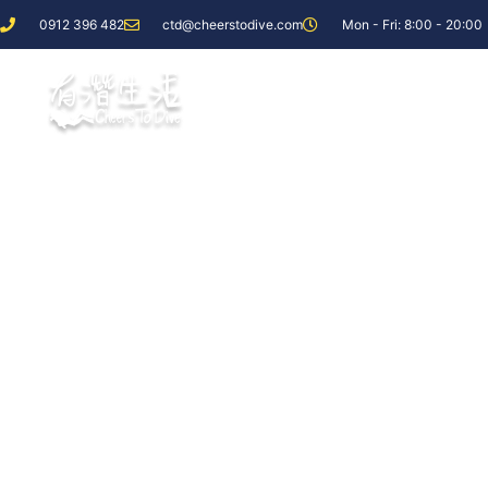
0912 396 482
ctd@cheerstodive.com
Mon - Fri: 8:00 - 20:00