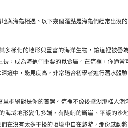
易地與海龜相遇。以下幾個潛點是海龜們經常出沒的
其多樣化的地形與豐富的海洋生物，讓這裡被譽
生長，成為海龜們重要的覓食區。在這裡，你通常
水深適中，能見度高，非常適合初學者進行潛水體驗
萬里桐絕對是你的首選。這裡不像後壁湖那樣人潮
的海域地形變化多端，有陡峭的斷崖、平緩的沙
牠們在沒有太多干擾的環境中自在悠游，那份感動將