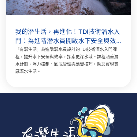
我的潛生活，再進化！TDI技術潛水入
門：為進階潛水員開啟水下安全與效
率的新篇章
「有潛生活」為進階潛水員設計的TDI技術潛水入門課
程，提升水下安全與效率，探索更深水域。課程涵蓋潛
水計劃、浮力控制、氣瓶管理與應變技巧，助您實現質
感潛水生活。